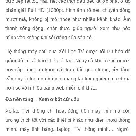
trực tiếp rất tốt. Hầu hết các trận đấu đều được phát ở độ
phân giải Full HD (1080p), hình ảnh rõ nét, chuyển động
mượt mà, không bị mờ nhòe như nhiều kênh khác. Âm
thanh sống động, chân thực, giúp người xem như hòa
mình vào không khí sôi động của sân cỏ.
Hệ thống máy chủ của Xôi Lạc TV được tối ưu hóa để
giảm độ trễ và hạn chế giật lag. Ngay cả khi lượng người
truy cập tăng cao trong các trận đấu quan trọng, nền tảng
vẫn duy trì tốc độ ổn định, mang lại trải nghiệm mượt mà
hơn so với nhiều trang web miễn phí khác.
Đa nền tảng – Xem ở bất cứ đâu
Xoilac Tivi không chỉ hoạt động trên máy tính mà còn
tương thích tốt với các thiết bị khác như điện thoại thông
minh, máy tính bảng, laptop, TV thông minh… Người