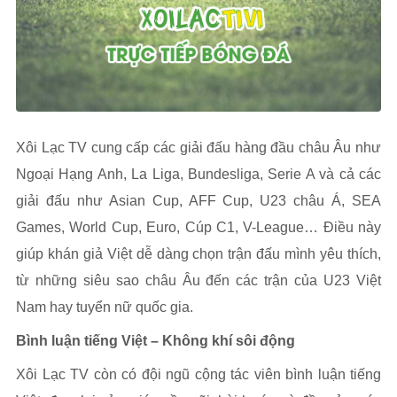
Xôi Lạc TV cung cấp các giải đấu hàng đầu châu Âu như
Ngoại Hạng Anh, La Liga, Bundesliga, Serie A và cả các
giải đấu như Asian Cup, AFF Cup, U23 châu Á, SEA
Games, World Cup, Euro, Cúp C1, V-League… Điều này
giúp khán giả Việt dễ dàng chọn trận đấu mình yêu thích,
từ những siêu sao châu Âu đến các trận của U23 Việt
Nam hay tuyển nữ quốc gia.
Bình luận tiếng Việt – Không khí sôi động
Xôi Lạc TV còn có đội ngũ cộng tác viên bình luận tiếng