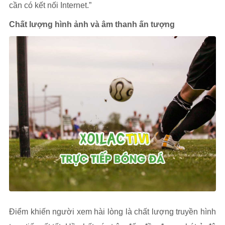
cần có kết nối Internet.”
Chất lượng hình ảnh và âm thanh ấn tượng
Điểm khiến người xem hài lòng là chất lượng truyền hình