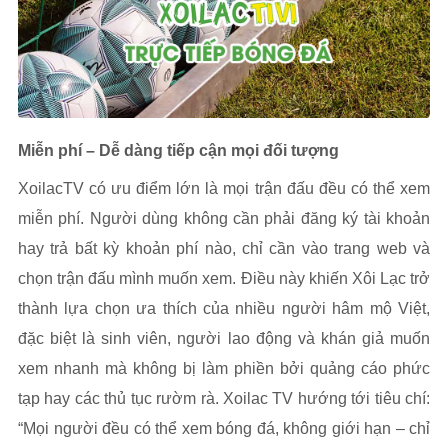
Miễn phí – Dễ dàng tiếp cận mọi đối tượng
XoilacTV có ưu điểm lớn là mọi trận đấu đều có thể xem
miễn phí. Người dùng không cần phải đăng ký tài khoản
hay trả bất kỳ khoản phí nào, chỉ cần vào trang web và
chọn trận đấu mình muốn xem. Điều này khiến Xôi Lạc trở
thành lựa chọn ưa thích của nhiều người hâm mộ Việt,
đặc biệt là sinh viên, người lao động và khán giả muốn
xem nhanh mà không bị làm phiền bởi quảng cáo phức
tạp hay các thủ tục rườm rà. Xoilac TV hướng tới tiêu chí:
“Mọi người đều có thể xem bóng đá, không giới hạn – chỉ