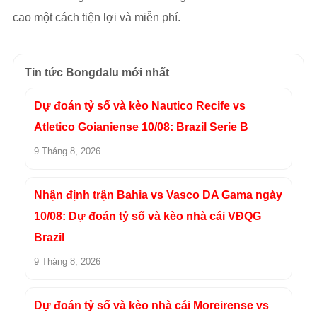
cao một cách tiện lợi và miễn phí.
Tin tức Bongdalu mới nhất
Dự đoán tỷ số và kèo Nautico Recife vs
Atletico Goianiense 10/08: Brazil Serie B
9 Tháng 8, 2026
Nhận định trận Bahia vs Vasco DA Gama ngày
10/08: Dự đoán tỷ số và kèo nhà cái VĐQG
Brazil
9 Tháng 8, 2026
Dự đoán tỷ số và kèo nhà cái Moreirense vs