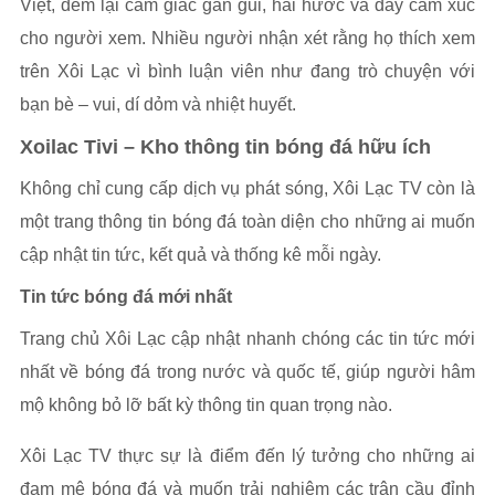
Việt, đem lại cảm giác gần gũi, hài hước và đầy cảm xúc
cho người xem. Nhiều người nhận xét rằng họ thích xem
trên Xôi Lạc vì bình luận viên như đang trò chuyện với
bạn bè – vui, dí dỏm và nhiệt huyết.
Xoilac Tivi – Kho thông tin bóng đá hữu ích
Không chỉ cung cấp dịch vụ phát sóng, Xôi Lạc TV còn là
một trang thông tin bóng đá toàn diện cho những ai muốn
cập nhật tin tức, kết quả và thống kê mỗi ngày.
Tin tức bóng đá mới nhất
Trang chủ Xôi Lạc cập nhật nhanh chóng các tin tức mới
nhất về bóng đá trong nước và quốc tế, giúp người hâm
mộ không bỏ lỡ bất kỳ thông tin quan trọng nào.
Xôi Lạc TV thực sự là điểm đến lý tưởng cho những ai
đam mê bóng đá và muốn trải nghiệm các trận cầu đỉnh