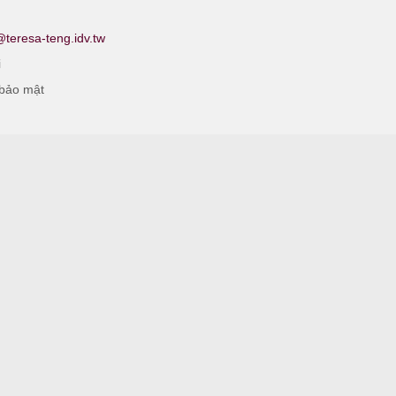
teresa-teng.idv.tw
i
 bảo mật