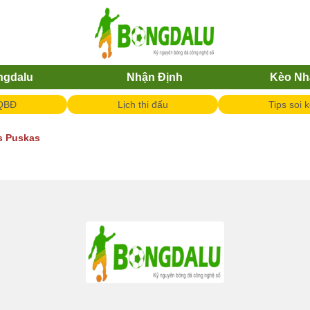
ngdalu
Nhận Định
Kèo Nh
QBĐ
Lịch thi đấu
Tips soi 
vs Puskas