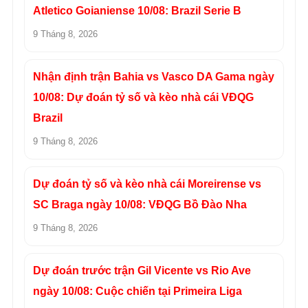
Atletico Goianiense 10/08: Brazil Serie B
9 Tháng 8, 2026
Nhận định trận Bahia vs Vasco DA Gama ngày
10/08: Dự đoán tỷ số và kèo nhà cái VĐQG
Brazil
9 Tháng 8, 2026
Dự đoán tỷ số và kèo nhà cái Moreirense vs
SC Braga ngày 10/08: VĐQG Bồ Đào Nha
9 Tháng 8, 2026
Dự đoán trước trận Gil Vicente vs Rio Ave
ngày 10/08: Cuộc chiến tại Primeira Liga