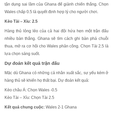
tận dụng sai lầm của Ghana để giành chiến thắng. Chọn
Wales chấp 0.5 là quyết định hợp lý cho người chơi.
Kèo Tài – Xỉu: 2.5
Hàng thủ lỏng lẻo của cả hai đội hứa hẹn một trận đấu
nhiều bàn thắng. Ghana sẽ tìm cách ghi bàn phá chuỗi
thua, mở ra cơ hội cho Wales phản công. Chọn Tài 2.5 là
lựa chọn sáng suốt.
Dự đoán kết quả trận đấu
Mặc dù Ghana có những cá nhân xuất sắc, sự yếu kém ở
hàng thủ sẽ khiến họ thất bại. Dự đoán kết quả:
Kèo châu Á: Chọn Wales -0.5
Kèo Tài – Xỉu: Chọn Tài 2.5
Kết quả chung cuộc:
Wales 2-1 Ghana