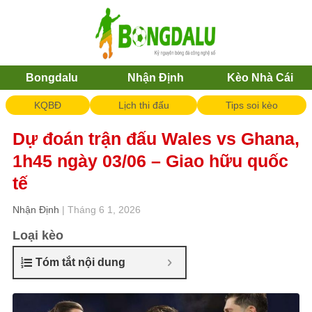
Bongdalu
Nhận Định
Kèo Nhà Cái
KQBĐ
Lịch thi đấu
Tips soi kèo
Dự đoán trận đấu Wales vs Ghana,
1h45 ngày 03/06 – Giao hữu quốc
tế
Nhận Định
| Tháng 6 1, 2026
Loại kèo
Tóm tắt nội dung