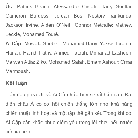
Úc:
Patrick Beach; Alessandro Circati, Harry Souttar,
Cameron Burgess, Jordan Bos; Nestory Irankunda,
Jackson Irvine, Aiden O’Neill, Connor Metcalfe; Mathew
Leckie, Mohamed Touré.
Ai Cập:
Mostafa Shobeir; Mohamed Hany, Yasser Ibrahim
Hanafi, Hamdi Fathy, Ahmed Fatouh; Mohanad Lasheen,
Marwan Attia; Ziko, Mohamed Salah, Emam Ashour; Omar
Marmoush.
Kết luận
Trận đấu giữa Úc và Ai Cập hứa hẹn sẽ rất hấp dẫn. Đại
diện châu Á có cơ hội chiến thắng lớn nhờ khả năng
chiến thuật linh hoạt và một tập thể gắn kết. Trong khi đó,
Ai Cập cần khắc phục điểm yếu trong lối chơi nếu muốn
tiến xa hơn.