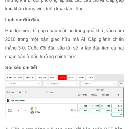
nhưng khi bị đối phương áp sát, các cầu thủ Ai Cập gặp
khó khăn trong việc triển khai tấn công.
Lịch sử đối đầu
Hai đội mới chỉ gặp nhau một lần trong quá khứ, vào năm
2010 trong một trận giao hữu mà Ai Cập giành chiến
thắng 3-0. Cuộc đối đầu sắp tới sẽ là lần đầu tiên cả hai
chạm trán ở đấu trường chính thức.
Soi kèo chi tiết