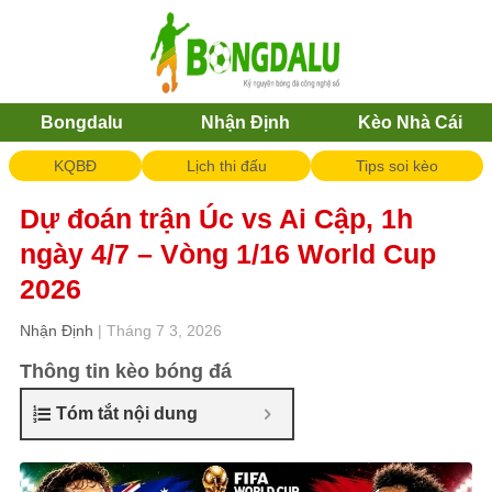
Bongdalu
Nhận Định
Kèo Nhà Cái
KQBĐ
Lịch thi đấu
Tips soi kèo
Dự đoán trận Úc vs Ai Cập, 1h
ngày 4/7 – Vòng 1/16 World Cup
2026
Nhận Định
| Tháng 7 3, 2026
Thông tin kèo bóng đá
Tóm tắt nội dung