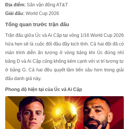
Địa điểm:
Sân vận động AT&T
Giải đấu:
World Cup 2026
Tổng quan trước trận đấu
Trận đấu giữa Úc và Ai Cập tại vòng 1/16 World Cup 2026
hứa hẹn sẽ là cuộc đối đầu đầy kịch tính. Cả hai đội đã có
màn trình diễn ấn tượng ở vòng bảng khi Úc đứng nhì
bảng D và Ai Cập cũng không kém cạnh với vị trí tương tự
ở bảng G. Cả hai đều quyết tâm tiến sâu hơn trong giải
đấu danh giá này.
Phong độ hiện tại của Úc và Ai Cập