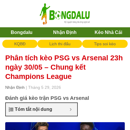
Bongdalu
Nhận Định
Kèo Nhà Cái
KQBĐ
Lịch thi đấu
Tips soi kèo
Phân tích kèo PSG vs Arsenal 23h
ngày 30/05 – Chung kết
Champions League
Nhận Định
| Tháng 5 29, 2026
Đánh giá kèo trận PSG vs Arsenal
Tóm tắt nội dung