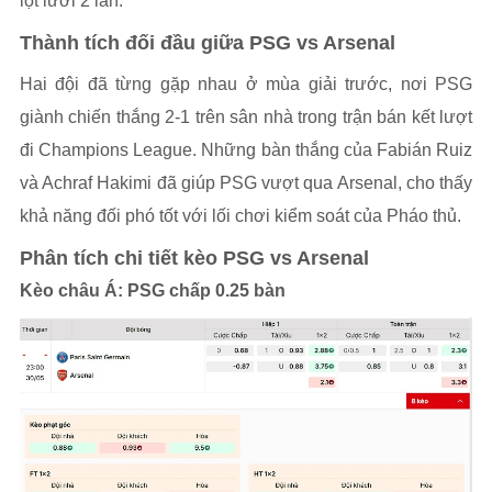
lọt lưới 2 lần.
Thành tích đối đầu giữa PSG vs Arsenal
Hai đội đã từng gặp nhau ở mùa giải trước, nơi PSG
giành chiến thắng 2-1 trên sân nhà trong trận bán kết lượt
đi Champions League. Những bàn thắng của Fabián Ruiz
và Achraf Hakimi đã giúp PSG vượt qua Arsenal, cho thấy
khả năng đối phó tốt với lối chơi kiểm soát của Pháo thủ.
Phân tích chi tiết kèo PSG vs Arsenal
Kèo châu Á: PSG chấp 0.25 bàn