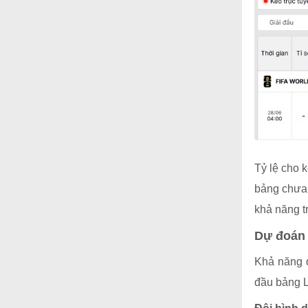
Tỷ lệ cho 
bảng chưa 
khả năng t
Dự đoán 
Khả năng đ
đầu bảng L