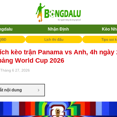
ngdalu
Nhận Định
Kèo Nh
QBĐ
Lịch thi đấu
Tips soi 
ích kèo trận Panama vs Anh, 4h ngày 
bảng World Cup 2026
 Tháng 6 27, 2026
ắt nội dung