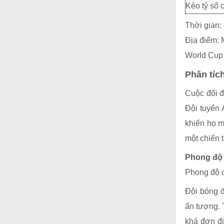
Kèo tỷ số 
Thời gian:
Địa điểm:
World Cup
Phân tíc
Cuộc đối đ
Đội tuyển 
khiến họ m
một chiến 
Phong độ
Phong độ 
Đội bóng 
ấn tượng. 
khá đơn đi