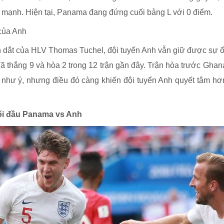
ủ mạnh. Hiện tại, Panama đang đứng cuối bảng L với 0 điểm.
của Anh
 dắt của HLV Thomas Tuchel, đội tuyển Anh vẫn giữ được sự ổ
ã thắng 9 và hòa 2 trong 12 trận gần đây. Trận hòa trước Ghana
như ý, nhưng điều đó càng khiến đội tuyển Anh quyết tâm hơn
ối đầu Panama vs Anh