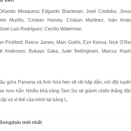
dự kiến
rlando Mosquera; Edgardo Blackman, José Córdoba, Jiov
mir Murillo, Cristian Harvey, Cristian Martínez, Iván Ande
José Luis Rodríguez; Cecilio Waterman.
n Pickford; Reece James, Marc Guéhi, Ezri Konsa, Nick O’Rei
iott Anderson; Bukayo Saka, Jude Bellingham, Marcus Rashf
ầu giữa Panama và Anh hứa hẹn sẽ rất hấp dẫn, với đội tuy
cao hơn hẳn. Nhiều khả năng Tam Sư sẽ giành chiến thắng đậ
ấp và vị thế của mình tại bảng L.
 Bongdalu mới nhất