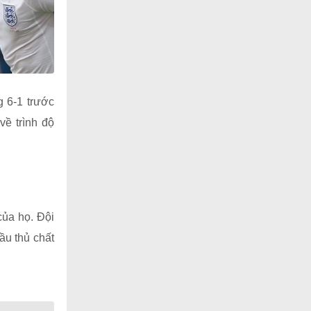
g 6-1 trước
ề trình độ
của họ. Đội
ầu thủ chất