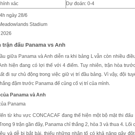
chính xác
Dự đoán: 0-4
 4h ngày 28/6
 Meadowlands Stadium
 2026
h trận đấu Panama vs Anh
ầu giữa Panama và Anh diễn ra khi bảng L vẫn còn nhiều điề
Anh hiện đang có lợi thế với 4 điểm. Tuy nhiên, trận hòa trư
ất đi sự chủ động trong việc giữ vị trí đầu bảng. Vì vậy, đội tu
thắng đậm trước Panama để củng cố vị trí của mình.
 của Panama và Anh
của Panama
đến từ khu vực CONCACAF đang thể hiện một bộ mặt thi đấu
Trong 9 trận gần đây, Panama chỉ thắng 2, hòa 3 và thua 4. Lối 
ệu và dễ bị bắt bài, thiếu những nhân tố có khả năng gây đột