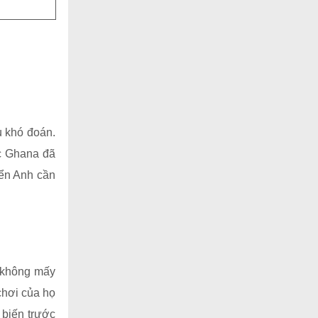
u khó đoán.
ớc Ghana đã
yển Anh cần
 không mấy
chơi của họ
 biến trước