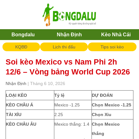
Bongdalu
Nhận Định
Kèo Nhà Cái
KQBĐ
Lịch thi đấu
Tips soi kèo
Soi kèo Mexico vs Nam Phi 2h
12/6 – Vòng bảng World Cup 2026
Nhận Định
| Tháng 6 10, 2026
LOẠI KÈO
Tỷ lệ
DỰ ĐOÁN
KÈO CHÂU Á
Mexico -1.25
Chọn Mexico -1.25
TÀI XỈU
2.25
Chọn Xỉu
KÈO CHÂU ÂU
Mexico thắng: 1.4
Chọn Mexico
thắng