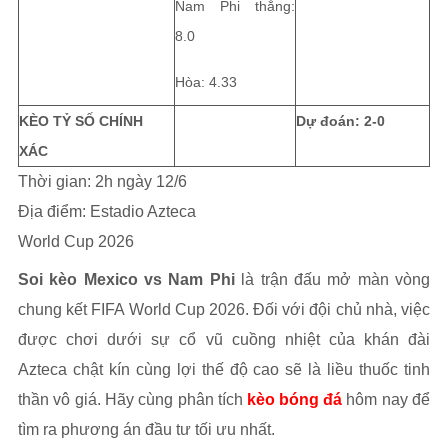
Nam Phi thắng:
8.0
Hòa: 4.33
KÈO TỶ SỐ CHÍNH
Dự đoán: 2-0
XÁC
Thời gian: 2h ngày 12/6
Địa điểm: Estadio Azteca
World Cup 2026
Soi kèo Mexico vs Nam Phi
là trận đấu mở màn vòng
chung kết FIFA World Cup 2026. Đối với đội chủ nhà, việc
được chơi dưới sự cổ vũ cuồng nhiệt của khán đài
Azteca chật kín cùng lợi thế độ cao sẽ là liều thuốc tinh
thần vô giá. Hãy cùng phân tích
kèo bóng đá
hôm nay để
tìm ra phương án đầu tư tối ưu nhất.