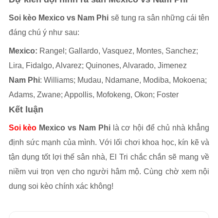
Soi kèo Mexico vs Nam Phi
sẽ tung ra sân những cái tên
đáng chú ý như sau:
Mexico:
Rangel; Gallardo, Vasquez, Montes, Sanchez;
Lira, Fidalgo, Alvarez; Quinones, Alvarado, Jimenez
Nam Phi
: Williams; Mudau, Ndamane, Modiba, Mokoena;
Adams, Zwane; Appollis, Mofokeng, Okon; Foster
Kết luận
Soi kèo
Mexico vs Nam Phi
là cơ hội để chủ nhà khẳng
định sức mạnh của mình. Với lối chơi khoa học, kín kẽ và
tận dụng tốt lợi thế sân nhà, El Tri chắc chắn sẽ mang về
niềm vui trọn vẹn cho người hâm mộ. Cùng chờ xem nội
dung soi kèo chính xác không!