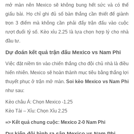
mở màn nên Mexico sẽ không bung hết sức và có thể
giấu bài. Họ chỉ ghi đủ số bàn thắng cần thiết để giành
trọn 3 điểm mà không cần phải đẩy trận đấu vào cuộc
rượt đuổi tỷ số. Kèo xỉu 2.25 là lựa chọn hợp lý cho nhà
đầu tư.
Dự đoán kết quả trận đấu Mexico vs Nam Phi
Việc đặt niềm tin vào chiến thắng cho đội chủ nhà là điều
hiển nhiên. Mexico sẽ hoàn thành mục tiêu bằng thắng lợi
thuyết phục ở trận mở màn.
Soi kèo Mexico vs Nam Phi
như sau:
Kèo châu Á: Chọn Mexico -1.25
Kèo Tài – Xỉu: Chọn Xỉu 2.25
=> Kết quả chung cuộc: Mexico 2-0 Nam Phi
Dự kiến đội hình ra sân Mexico vs Nam Phi