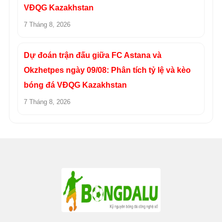
VĐQG Kazakhstan
7 Tháng 8, 2026
Dự đoán trận đấu giữa FC Astana và
Okzhetpes ngày 09/08: Phân tích tỷ lệ và kèo
bóng đá VĐQG Kazakhstan
7 Tháng 8, 2026