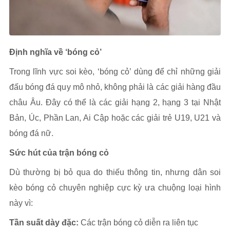
Định nghĩa về ‘bóng cỏ’
Trong lĩnh vực soi kèo, ‘bóng cỏ’ dùng để chỉ những giải
đấu bóng đá quy mô nhỏ, không phải là các giải hàng đầu
châu Âu. Đây có thể là các giải hạng 2, hạng 3 tại Nhật
Bản, Úc, Phần Lan, Ai Cập hoặc các giải trẻ U19, U21 và
bóng đá nữ.
Sức hút của trận bóng cỏ
Dù thường bị bỏ qua do thiếu thông tin, nhưng dân soi
kèo bóng cỏ chuyên nghiệp cực kỳ ưa chuộng loại hình
này vì:
Tần suất dày đặc:
Các trận bóng cỏ diễn ra liên tục