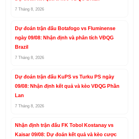
7 Tháng 8, 2026
Dự đoán trận đấu Botafogo vs Fluminense
ngày 09/08: Nhận định và phân tích VĐQG
Brazil
7 Tháng 8, 2026
Dự đoán trận đấu KuPS vs Turku PS ngày
09/08: Nhận định kết quả và kèo VĐQG Phần
Lan
7 Tháng 8, 2026
Nhận định trận đấu FK Tobol Kostanay vs
Kaisar 09/08: Dự đoán kết quả và kèo cược