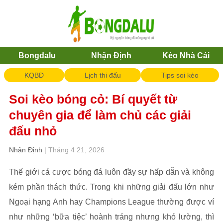
Bongdalu
Nhận Định
Kèo Nhà Cái
KQBĐ
Lịch thi đấu
Tips soi kèo
Soi kèo bóng cỏ: Bí quyết từ
chuyên gia để làm chủ các giải
đấu nhỏ
Nhận Định
| Tháng 4 21, 2026
Thế giới cá cược bóng đá luôn đầy sự hấp dẫn và không
kém phần thách thức. Trong khi những giải đấu lớn như
Ngoại hạng Anh hay Champions League thường được ví
như những ‘bữa tiệc’ hoành tráng nhưng khó lường, thì