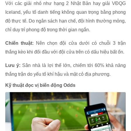
Với các giải nhỏ như hạng 2 Nhật Bản hay giải VĐQG
Iceland, yếu tố danh tiếng không quan trọng bằng phong
độ thực tế. Do ngân sách hạn chế, đội hình thường mỏng,
chỉ duy trì phong độ trong thời gian ngắn.
Chiến thuật:
Nên chọn đội cửa dưới có chuỗi 3 trận
thắng kèo khi đối đầu với đội cửa trên có dấu hiệu bất ổn.
Lưu ý:
Sân nhà là lợi thế lớn, chiếm tới 60% khả năng
thắng trận do yếu tố khí hậu và mặt cỏ địa phương.
Kỹ thuật đọc vị biến động Odds