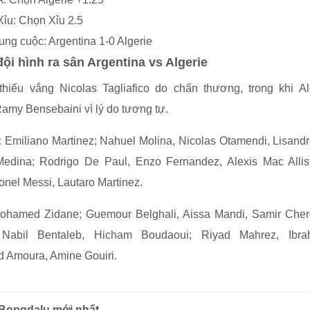
Xỉu: Chọn Xỉu 2.5
ung cuộc: Argentina 1-0 Algerie
ội hình ra sân Argentina vs Algerie
thiếu vắng Nicolas Tagliafico do chấn thương, trong khi A
amy Bensebaini vì lý do tương tự.
:
Emiliano Martinez; Nahuel Molina, Nicolas Otamendi, Lisandr
edina; Rodrigo De Paul, Enzo Fernandez, Alexis Mac Allist
onel Messi, Lautaro Martinez.
hamed Zidane; Guemour Belghali, Aissa Mandi, Samir Cher
; Nabil Bentaleb, Hicham Boudaoui; Riyad Mahrez, Ibr
Amoura, Amine Gouiri.
 Bongdalu mới nhất