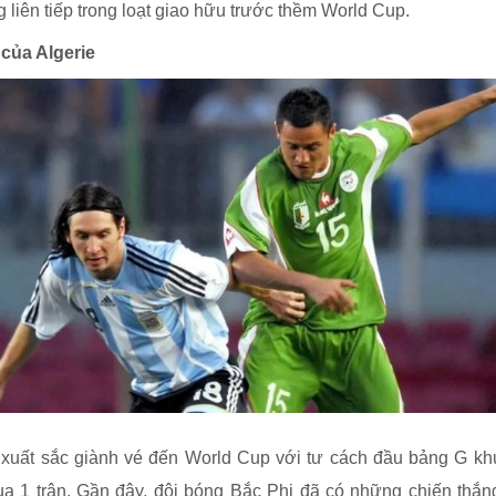
g liên tiếp trong loạt giao hữu trước thềm World Cup.
của Algerie
 xuất sắc giành vé đến World Cup với tư cách đầu bảng G k
hua 1 trận. Gần đây, đội bóng Bắc Phi đã có những chiến thắ