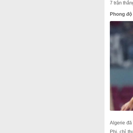
7 trận thắn
Phong độ 
Algerie đã
Phi, chỉ t