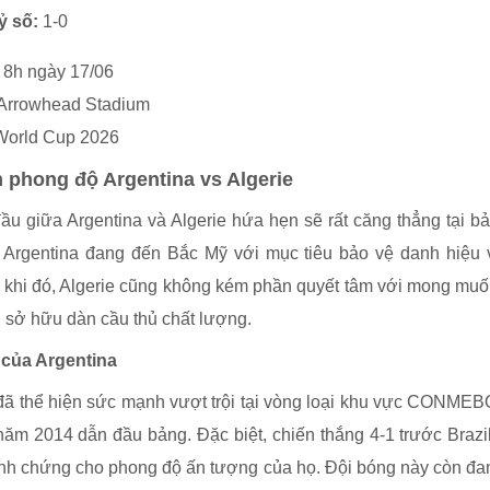
ỷ số:
1-0
8h ngày 17/06
Arrowhead Stadium
orld Cup 2026
h phong độ Argentina vs Algerie
ầu giữa Argentina và Algerie hứa hẹn sẽ rất căng thẳng tại b
 Argentina đang đến Bắc Mỹ với mục tiêu bảo vệ danh hiệu v
g khi đó, Algerie cũng không kém phần quyết tâm với mong mu
 sở hữu dàn cầu thủ chất lượng.
của Argentina
đã thể hiện sức mạnh vượt trội tại vòng loại khu vực CONMEB
 năm 2014 dẫn đầu bảng. Đặc biệt, chiến thắng 4-1 trước Braz
inh chứng cho phong độ ấn tượng của họ. Đội bóng này còn đa