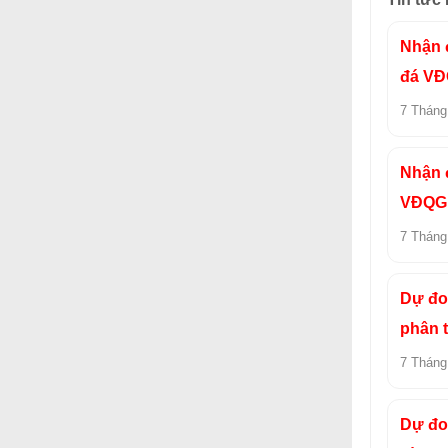
Nhận đ
đá VĐ
7 Tháng
Nhận 
VĐQG 
7 Tháng
Dự đo
phân 
7 Tháng
Dự đo