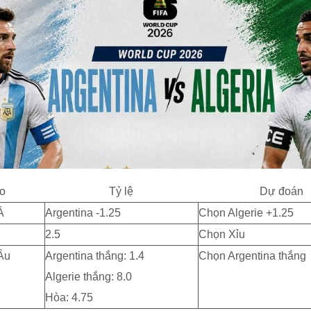
o
Tỷ lệ
Dự đoán
Á
Argentina -1.25
Chọn Algerie +1.25
2.5
Chọn Xỉu
Âu
Argentina thắng: 1.4
Chọn Argentina thắng
Algerie thắng: 8.0
Hòa: 4.75