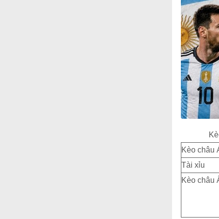
Kè
Kèo châu 
Tài xỉu
Kèo châu 