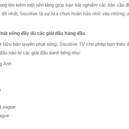
ng tìm kiếm một nền tảng giúp bạn trải nghiệm các trận cầu đ
 tốt nhất, Socolive là sự lựa chọn hoàn hảo nhờ vào những 
phát sóng đầy đủ các giải đấu hàng đầu
ở hữu bản quyền phát sóng, Socolive TV cho phép bạn theo dõ
 đấu nào từ các giải đấu danh tiếng như:
g Anh
a
 League
ague