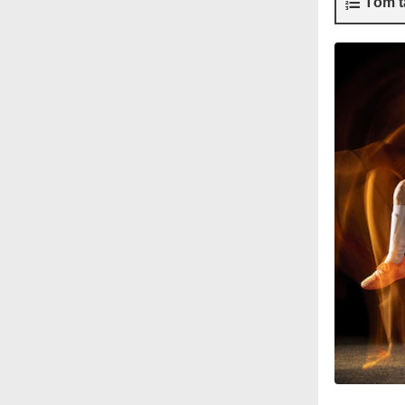
Tóm t