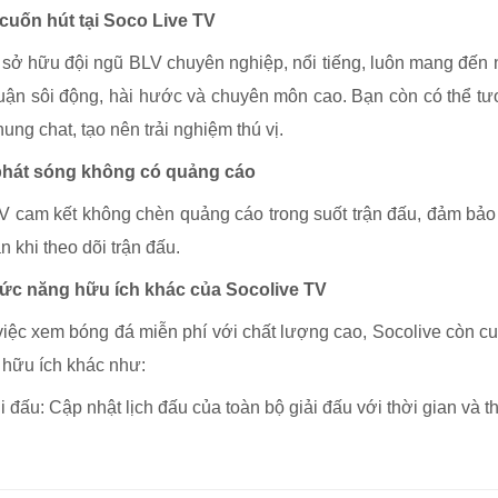
cuốn hút tại Soco Live TV
sở hữu đội ngũ BLV chuyên nghiệp, nổi tiếng, luôn mang đến
luận sôi động, hài hước và chuyên môn cao. Bạn còn có thể tư
ng chat, tạo nên trải nghiệm thú vị.
phát sóng không có quảng cáo
V cam kết không chèn quảng cáo trong suốt trận đấu, đảm bả
n khi theo dõi trận đấu.
c năng hữu ích khác của Socolive TV
iệc xem bóng đá miễn phí với chất lượng cao, Socolive còn c
hữu ích khác như:
i đấu: Cập nhật lịch đấu của toàn bộ giải đấu với thời gian và t