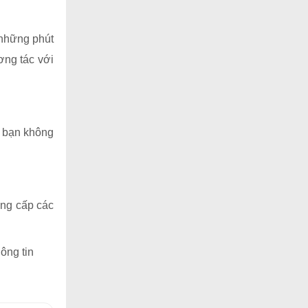
 những phút
ơng tác với
o bạn không
ung cấp các
hông tin