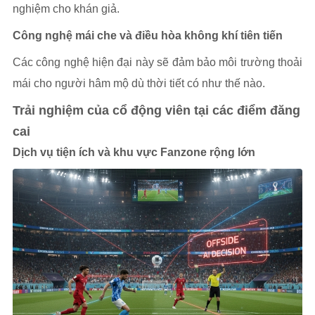
nghiệm cho khán giả.
Công nghệ mái che và điều hòa không khí tiên tiến
Các công nghệ hiện đại này sẽ đảm bảo môi trường thoải
mái cho người hâm mộ dù thời tiết có như thế nào.
Trải nghiệm của cổ động viên tại các điểm đăng
cai
Dịch vụ tiện ích và khu vực Fanzone rộng lớn