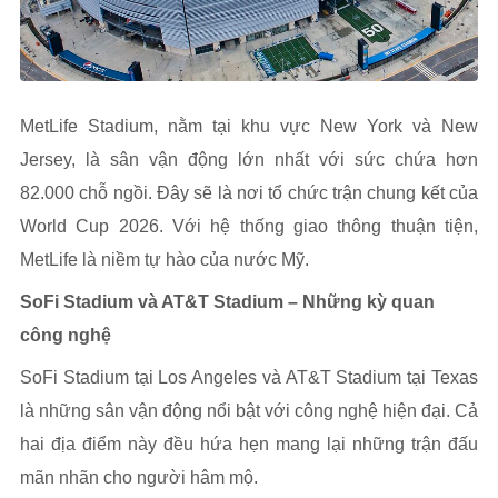
MetLife Stadium, nằm tại khu vực New York và New
Jersey, là sân vận động lớn nhất với sức chứa hơn
82.000 chỗ ngồi. Đây sẽ là nơi tổ chức trận chung kết của
World Cup 2026. Với hệ thống giao thông thuận tiện,
MetLife là niềm tự hào của nước Mỹ.
SoFi Stadium và AT&T Stadium – Những kỳ quan
công nghệ
SoFi Stadium tại Los Angeles và AT&T Stadium tại Texas
là những sân vận động nổi bật với công nghệ hiện đại. Cả
hai địa điểm này đều hứa hẹn mang lại những trận đấu
mãn nhãn cho người hâm mộ.