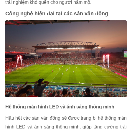
trải nghiệm khó quên cho người hâm mộ.
Công nghệ hiện đại tại các sân vận động
Hệ thống màn hình LED và ánh sáng thông minh
Hầu hết các sân vận động sẽ được trang bị hệ thống màn
hình LED và ánh sáng thông minh, giúp tăng cường trải