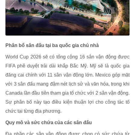
Phân bổ sân đấu tại ba quốc gia chủ nhà
World Cup 2026 sẽ có tổng cộng 16 sân vận động được
FIFA phê duyệt trải dài khắp Bắc Mỹ. Mỹ sẽ là quốc gia
đăng cai chính với 11 sân vận động lớn. Mexico góp mặt
với 3 sân đấu mang đậm nét lịch sử và văn hóa, trong khi
Canada lần đầu tiên tham gia tổ chức với 2 sân vận động.
Sự phân bổ này tạo điều kiện thuận lợi cho công tác tổ
chức tại từng địa phương.
Quy mô và sức chứa của các sân đấu
Đa phần các sân vận động được chọn có sức chứa từ