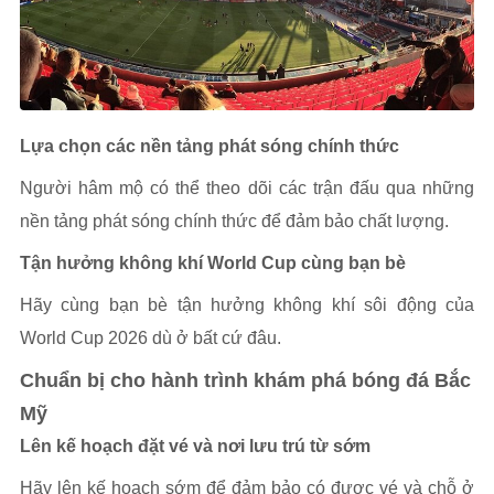
Lựa chọn các nền tảng phát sóng chính thức
Người hâm mộ có thể theo dõi các trận đấu qua những
nền tảng phát sóng chính thức để đảm bảo chất lượng.
Tận hưởng không khí World Cup cùng bạn bè
Hãy cùng bạn bè tận hưởng không khí sôi động của
World Cup 2026 dù ở bất cứ đâu.
Chuẩn bị cho hành trình khám phá bóng đá Bắc
Mỹ
Lên kế hoạch đặt vé và nơi lưu trú từ sớm
Hãy lên kế hoạch sớm để đảm bảo có được vé và chỗ ở