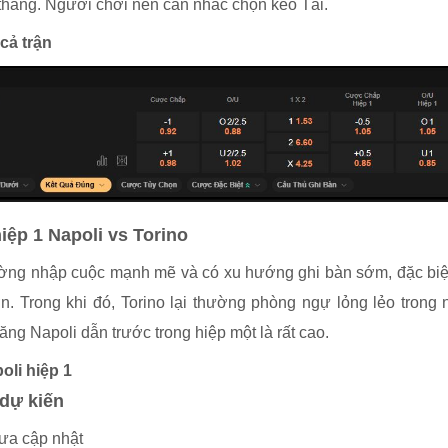
thắng. Người chơi nên cân nhắc chọn kèo Tài.
cả trận
iệp 1 Napoli vs Torino
ờng nhập cuộc mạnh mẽ và có xu hướng ghi bàn sớm, đặc biệ
n. Trong khi đó, Torino lại thường phòng ngự lỏng lẻo trong
ăng Napoli dẫn trước trong hiệp một là rất cao.
oli hiệp 1
 dự kiến
ưa cập nhật