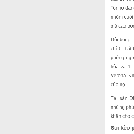
Torino đan
nhóm cuối 
giá cao tro
Đội bóng t
chỉ 6 thất
phòng ngự 
hòa và 1 t
Verona. Kh
của họ.
Tại sân D
những phút
khăn cho c
Soi kèo 