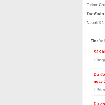
Torino: Ch
Dự đoán 
Napoli 3-1
Tin tức
SJK k
6 Tháng
Dự đoá
ngày 
6 Tháng
Dự đoá