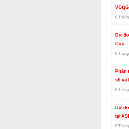
VĐQG 
6 Tháng
Dự đoá
Cup
6 Tháng
Phân t
số và 
6 Tháng
Dự đoá
tại A
6 Tháng