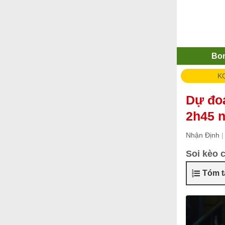
Bo
K
Dự đoá
2h45 n
Nhận Định
|
Soi kèo 
Tóm t