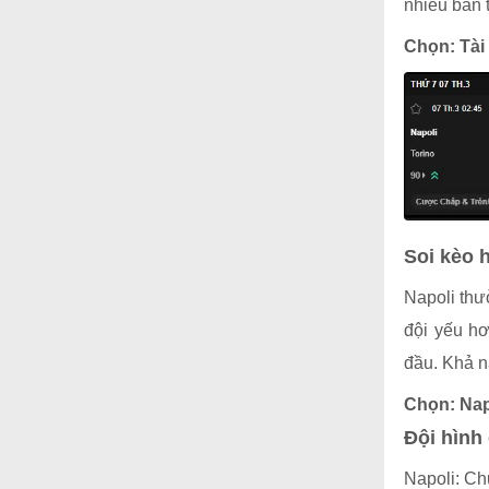
nhiều bàn 
Chọn: Tài 
Soi kèo h
Napoli thư
đội yếu hơ
đầu. Khả n
Chọn: Nap
Đội hình
Napoli: Ch