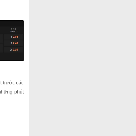
t trước các
 những phút