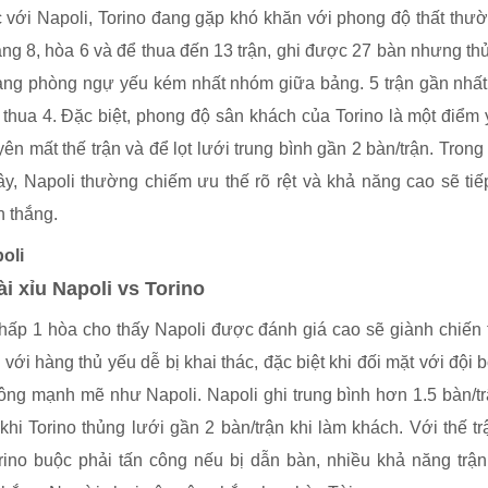
 với Napoli, Torino đang gặp khó khăn với phong độ thất thư
hắng 8, hòa 6 và để thua đến 13 trận, ghi được 27 bàn nhưng thủ
àng phòng ngự yếu kém nhất nhóm giữa bảng. 5 trận gần nhất,
 thua 4. Đặc biệt, phong độ sân khách của Torino là một điểm 
ên mất thế trận và để lọt lưới trung bình gần 2 bàn/trận. Trong 
y, Napoli thường chiếm ưu thế rõ rệt và khả năng cao sẽ tiếp
n thắng.
oli
ài xỉu Napoli vs Torino
ấp 1 hòa cho thấy Napoli được đánh giá cao sẽ giành chiến
o với hàng thủ yếu dễ bị khai thác, đặc biệt khi đối mặt với đội
ông mạnh mẽ như Napoli. Napoli ghi trung bình hơn 1.5 bàn/tr
 khi Torino thủng lưới gần 2 bàn/trận khi làm khách. Với thế t
orino buộc phải tấn công nếu bị dẫn bàn, nhiều khả năng trậ