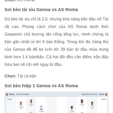
Soi kèo tài xỉu Genoa vs AS Roma
Dù kèo tài xỉu chỉ là 2.0, nhưng khả năng trận đấu nổ Tài
rất cao. Phong cách chơi của AS Roma dưới thời
Gasperini chủ trương tấn công tổng lực, minh chứng là
trận gần nhất có tới 6 bàn thắng. Trong khi đó, hàng thủ
của Genoa đã để lọt lưới tới 39 bàn từ đầu mùa, trung
bình hơn 1.4 bàn/trận. Cả hai đội đều cần điểm, trận đấu
hứa hẹn sẽ cởi mở ngay từ đầu.
Chọn:
Tài cả trận
Soi kèo hiệp 1 Genoa vs AS Roma