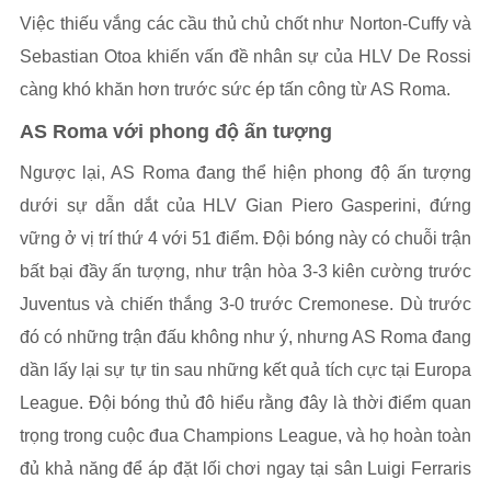
Việc thiếu vắng các cầu thủ chủ chốt như Norton-Cuffy và
Sebastian Otoa khiến vấn đề nhân sự của HLV De Rossi
càng khó khăn hơn trước sức ép tấn công từ AS Roma.
AS Roma với phong độ ấn tượng
Ngược lại, AS Roma đang thể hiện phong độ ấn tượng
dưới sự dẫn dắt của HLV Gian Piero Gasperini, đứng
vững ở vị trí thứ 4 với 51 điểm. Đội bóng này có chuỗi trận
bất bại đầy ấn tượng, như trận hòa 3-3 kiên cường trước
Juventus và chiến thắng 3-0 trước Cremonese. Dù trước
đó có những trận đấu không như ý, nhưng AS Roma đang
dần lấy lại sự tự tin sau những kết quả tích cực tại Europa
League. Đội bóng thủ đô hiểu rằng đây là thời điểm quan
trọng trong cuộc đua Champions League, và họ hoàn toàn
đủ khả năng để áp đặt lối chơi ngay tại sân Luigi Ferraris