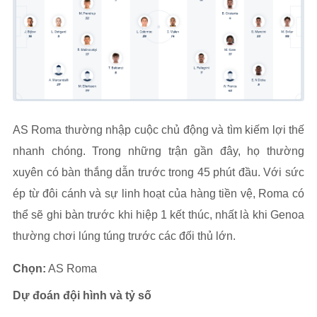
AS Roma thường nhập cuộc chủ động và tìm kiếm lợi thế
nhanh chóng. Trong những trận gần đây, họ thường
xuyên có bàn thắng dẫn trước trong 45 phút đầu. Với sức
ép từ đôi cánh và sự linh hoạt của hàng tiền vệ, Roma có
thể sẽ ghi bàn trước khi hiệp 1 kết thúc, nhất là khi Genoa
thường chơi lúng túng trước các đối thủ lớn.
Chọn:
AS Roma
Dự đoán đội hình và tỷ số