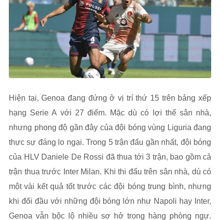
Hiện tại, Genoa đang đứng ở vị trí thứ 15 trên bảng xếp
hạng Serie A với 27 điểm. Mặc dù có lợi thế sân nhà,
nhưng phong độ gần đây của đội bóng vùng Liguria đang
thực sự đáng lo ngại. Trong 5 trận đấu gần nhất, đội bóng
của HLV Daniele De Rossi đã thua tới 3 trận, bao gồm cả
trận thua trước Inter Milan. Khi thi đấu trên sân nhà, dù có
một vài kết quả tốt trước các đội bóng trung bình, nhưng
khi đối đầu với những đội bóng lớn như Napoli hay Inter,
Genoa vẫn bộc lộ nhiều sơ hở trong hàng phòng ngự.