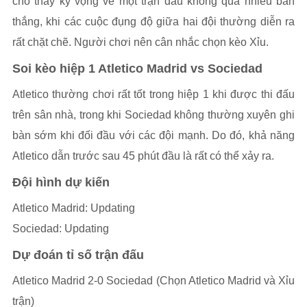
cho thấy kỳ vọng về một trận đấu không quá nhiều bàn
thắng, khi các cuộc đụng độ giữa hai đội thường diễn ra
rất chặt chẽ. Người chơi nên cân nhắc chọn kèo Xỉu.
Soi kèo hiệp 1 Atletico Madrid vs Sociedad
Atletico thường chơi rất tốt trong hiệp 1 khi được thi đấu
trên sân nhà, trong khi Sociedad không thường xuyên ghi
bàn sớm khi đối đầu với các đội mạnh. Do đó, khả năng
Atletico dẫn trước sau 45 phút đầu là rất có thể xảy ra.
Đội hình dự kiến
Atletico Madrid: Updating
Sociedad: Updating
Dự đoán tỉ số trận đấu
Atletico Madrid 2-0 Sociedad (Chọn Atletico Madrid và Xỉu
trận)