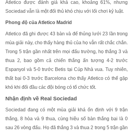
Atletico được đánh giá khá cao, khoảng 61%, nhưng
Sociedad vẫn là một đối thủ khó chịu với lối chơi kỷ luật.
Phong độ của Atletico Madrid
Atletico đã ghi được 43 bàn và để thủng lưới 23 lần trong
mùa giải này, cho thấy hàng thủ của họ vẫn rất chắc chắn.
Trong 5 trận gần nhất trên mọi đấu trường, họ thắng 3 và
thua 2, bao gồm cả chiến thắng ấn tượng 4-2 trước
Espanyol và 5-0 trước Betis tại Cúp Nhà vua. Tuy nhiên,
thất bại 0-3 trước Barcelona cho thấy Atletico có thể gặp
khó khi đối đầu các đội bóng có tổ chức tốt.
Nhận định về Real Sociedad
Sociedad đang có một mùa giải khá ổn định với 9 trận
thắng, 8 hòa và 9 thua, cùng hiệu số bàn thắng bại là 0
sau 26 vòng đấu. Họ đã thắng 3 và thua 2 trong 5 trận gần