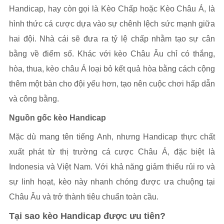
Handicap, hay còn gọi là Kèo Chấp hoặc Kèo Châu Á, là
hình thức cá cược dựa vào sự chênh lệch sức mạnh giữa
hai đội. Nhà cái sẽ đưa ra tỷ lệ chấp nhằm tạo sự cân
bằng về điểm số. Khác với kèo Châu Âu chỉ có thắng,
hòa, thua, kèo châu Á loại bỏ kết quả hòa bằng cách cộng
thêm một bàn cho đội yếu hơn, tạo nên cuộc chơi hấp dẫn
và công bằng.
Nguồn gốc kèo Handicap
Mặc dù mang tên tiếng Anh, nhưng Handicap thực chất
xuất phát từ thị trường cá cược Châu Á, đặc biệt là
Indonesia và Việt Nam. Với khả năng giảm thiểu rủi ro và
sự linh hoạt, kèo này nhanh chóng được ưa chuộng tại
Châu Âu và trở thành tiêu chuẩn toàn cầu.
Tại sao kèo Handicap được ưu tiên?