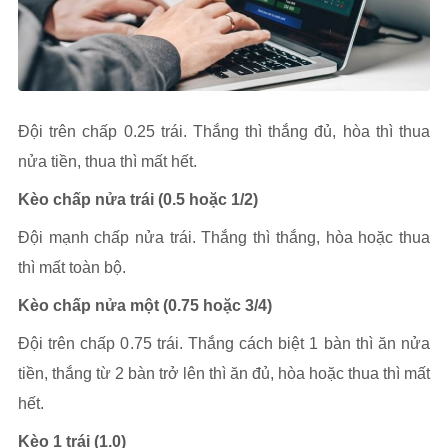
Đội trên chấp 0.25 trái. Thắng thì thắng đủ, hòa thì thua
nửa tiền, thua thì mất hết.
Kèo chấp nửa trái (0.5 hoặc 1/2)
Đội mạnh chấp nửa trái. Thắng thì thắng, hòa hoặc thua
thì mất toàn bộ.
Kèo chấp nửa một (0.75 hoặc 3/4)
Đội trên chấp 0.75 trái. Thắng cách biệt 1 bàn thì ăn nửa
tiền, thắng từ 2 bàn trở lên thì ăn đủ, hòa hoặc thua thì mất
hết.
Kèo 1 trái (1.0)