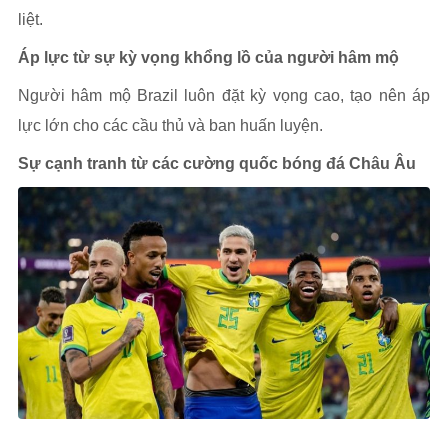
liệt.
Áp lực từ sự kỳ vọng khổng lồ của người hâm mộ
Người hâm mộ Brazil luôn đặt kỳ vọng cao, tạo nên áp
lực lớn cho các cầu thủ và ban huấn luyện.
Sự cạnh tranh từ các cường quốc bóng đá Châu Âu