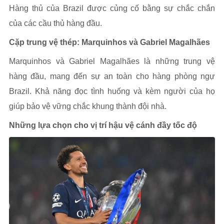
Hàng thủ của Brazil được củng cố bằng sự chắc chắn
của các cầu thủ hàng đầu.
Cặp trung vệ thép: Marquinhos và Gabriel Magalhães
Marquinhos và Gabriel Magalhães là những trung vệ
hàng đầu, mang đến sự an toàn cho hàng phòng ngự
Brazil. Khả năng đọc tình huống và kèm người của họ
giúp bảo vệ vững chắc khung thành đội nhà.
Những lựa chọn cho vị trí hậu vệ cánh đầy tốc độ