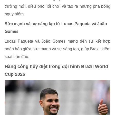
trưởng mới, điều phối lối chơi và tạo ra những pha bóng
nguy hiểm.
Sức mạnh và sự sáng tạo từ Lucas Paqueta và João
Gomes
Lucas Paqueta và João Gomes mang đến sự kết hợp
hoàn hảo giữa sức mạnh và sự sáng tạo, giúp Brazil kiểm
soát trận đấu.
Hàng công hủy diệt trong đội hình Brazil World
Cup 2026