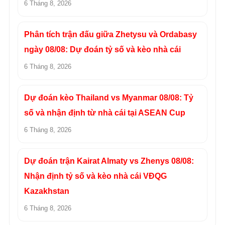
6 Tháng 8, 2026
Phân tích trận đấu giữa Zhetysu và Ordabasy
ngày 08/08: Dự đoán tỷ số và kèo nhà cái
6 Tháng 8, 2026
Dự đoán kèo Thailand vs Myanmar 08/08: Tỷ
số và nhận định từ nhà cái tại ASEAN Cup
6 Tháng 8, 2026
Dự đoán trận Kairat Almaty vs Zhenys 08/08:
Nhận định tỷ số và kèo nhà cái VĐQG
Kazakhstan
6 Tháng 8, 2026