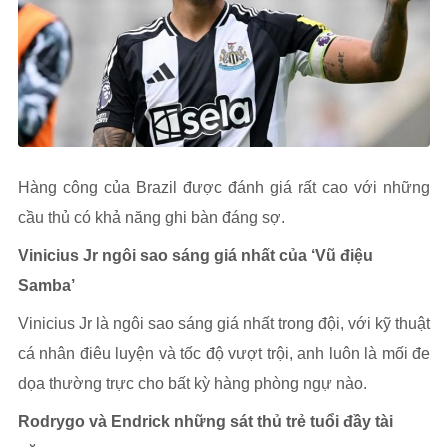
Hàng công của Brazil được đánh giá rất cao với những
cầu thủ có khả năng ghi bàn đáng sợ.
Vinicius Jr ngôi sao sáng giá nhất của ‘Vũ điệu
Samba’
Vinicius Jr là ngôi sao sáng giá nhất trong đội, với kỹ thuật
cá nhân điêu luyện và tốc độ vượt trội, anh luôn là mối đe
dọa thường trực cho bất kỳ hàng phòng ngự nào.
Rodrygo và Endrick những sát thủ trẻ tuổi đầy tài