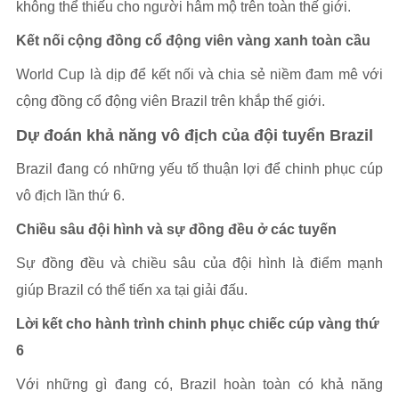
không thể thiếu cho người hâm mộ trên toàn thế giới.
Kết nối cộng đồng cổ động viên vàng xanh toàn cầu
World Cup là dịp để kết nối và chia sẻ niềm đam mê với
cộng đồng cổ động viên Brazil trên khắp thế giới.
Dự đoán khả năng vô địch của đội tuyển Brazil
Brazil đang có những yếu tố thuận lợi để chinh phục cúp
vô địch lần thứ 6.
Chiều sâu đội hình và sự đồng đều ở các tuyến
Sự đồng đều và chiều sâu của đội hình là điểm mạnh
giúp Brazil có thể tiến xa tại giải đấu.
Lời kết cho hành trình chinh phục chiếc cúp vàng thứ
6
Với những gì đang có, Brazil hoàn toàn có khả năng